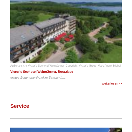
Außenansicht Victor's Seehotel Weingärtner_Copyright_Victor's Group_Marc André Stiebel
Victor’s Seehotel Weingärtner, Bostalsee
erstes Bogensporthotel im Saarland...
.
..
weiterlesen>>
Service