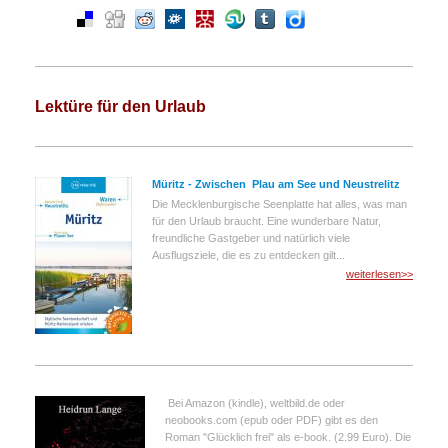
Lektüre für den Urlaub
Müritz - Zwischen Plau am See und Neustrelitz
Die Mecklenburgische Seenplatte hat alles, was man
für den Urlaub braucht. Eine wunderbare Natur,
freundliche Gastgeber und natürlich viele
Ausflugsziele, die es zu entdecken gilt...
weiterlesen>>
Bei Amazon (kindle), weltbild.de oder
neobooks.com (epub oder PDF) gibt es den
Roman "Glücklich frei" als e-book. (2.99 Euro). Die