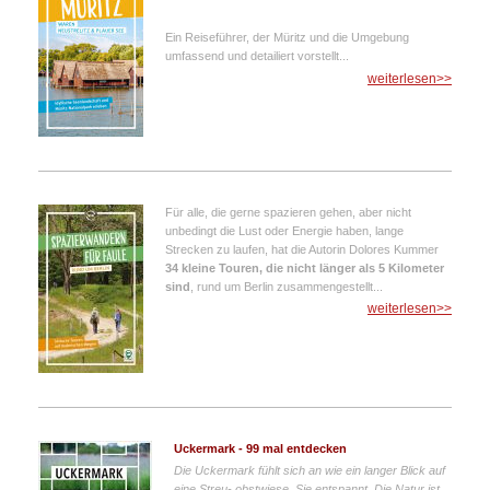
Ein Reiseführer, der Müritz und die Umgebung
umfassend und detailiert vorstellt...
weiterlesen>>
Für alle, die gerne spazieren gehen, aber nicht
unbedingt die Lust oder Energie haben, lange
Strecken zu laufen, hat die Autorin Dolores Kummer
34 kleine Touren, die nicht länger als 5 Kilometer
sind
, rund um Berlin zusammengestellt...
weiterlesen>>
Uckermark - 99 mal entdecken
Die Uckermark fühlt sich an wie ein langer Blick auf
eine Streu- obstwiese. Sie entspannt. Die Natur ist