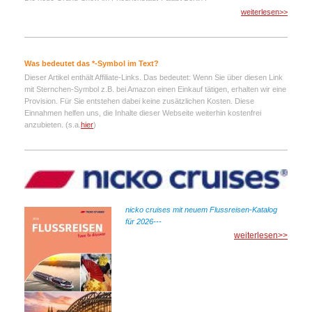
weiterlesen>>
Was bedeutet das *-Symbol im Text?
Dieser Artikel enthält Affiliate-Links. Das bedeutet: Wenn Sie über diesen Link
mit Sternchen-Symbol z.B. bei Amazon einen Einkauf tätigen, erhalten wir eine
Provision. Für Sie entstehen dabei keine zusätzlichen Kosten. Diese
Einnahmen helfen uns, die Inhalte dieser Webseite weiterhin kostenfrei
anzubieten. (s.a.
hier
)
nicko cruises mit neuem Flussreisen-Katalog
für 2026---
weiterlesen>>