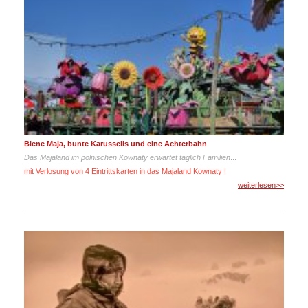
Biene Maja, bunte Karussells und eine Achterbahn
Das Majaland im polnischen Kownaty erwartet täglich Familien
...
mit Verlosung von 4 Eintrittskarten in das Majaland Kownaty !
weiterlesen>>